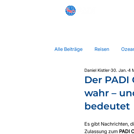
SCHNORCHELN
ANFÄNGE
Alle Beiträge
Reisen
Ozea
Daniel Kistler
30. Jan.
4 M
Projekt Xenios
Der PADI 
wahr – un
bedeutet
Es gibt Nachrichten, di
Zulassung zum 
PADI C