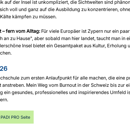
ik auf der Insel ist unkompliziert, die Sichtweiten sind phäno
ich voll und ganz auf die Ausbildung zu konzentrieren, ohn
Kälte kämpfen zu müssen.
 – fern vom Alltag:
 Für viele Europäer ist Zypern nur ein paa
nah an zu Hause", aber sobald man hier landet, taucht man in e
derschöne Insel bietet ein Gesamtpaket aus Kultur, Erholung 
uchen.
026
chschule zum ersten Anlaufpunkt für alle machen, die eine pr
t anstreben. Mein Weg vom Burnout in der Schweiz bis zur ei
ig ein gesundes, professionelles und inspirierendes Umfeld i
ern.
r PADI PRO Seite