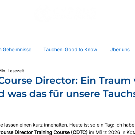
R
TAUCHEN
PADI KURSE
PADI PRO
UNTERK
n Geheimnisse
Tauchen: Good to Know
Über uns
in. Lesezeit
Course Director: Ein Traum 
d was das für unsere Tauch
e lassen einen kurz innehalten. Heute ist so ein Tag: Ich habe d
ourse Director Training Course (CDTC)
 im März 2026 in Kot