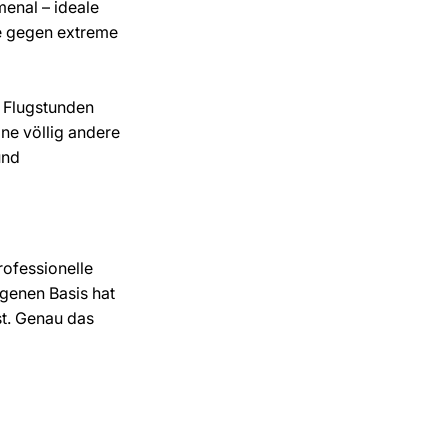
menal – ideale 
e gegen extreme 
r Flugstunden 
ine völlig andere 
und 
ofessionelle 
genen Basis hat 
st. Genau das 