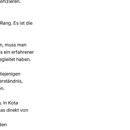
ifizieren.
Rang. Es ist die 
n, muss man 
s ein erfahrener 
egleitet haben.
iejenigen 
erständnis, 
n.
. In Kota 
as direkt von 
den 