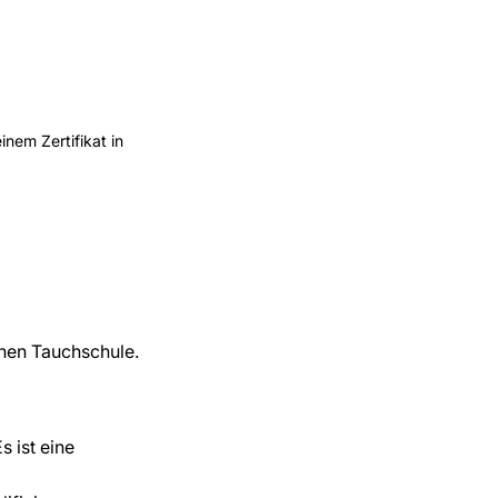
nem Zertifikat in 
enen Tauchschule.
 ist eine 
 