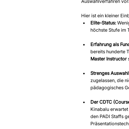
Auswahlverfahren vorau
Hier ist ein kleiner Ei
Elite-Status:
 Wenig
höchste Stufe im 
Erfahrung als Fun
bereits hunderte 
Master Instructor
 
Strenges Auswahl
zugelassen, die ni
pädagogisches Ges
Der CDTC (Course 
Kinabalu erwartet
den PADI Staffs ge
Präsentationstec