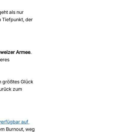
eht als nur 
 Tiefpunkt, der 
weizer Armee
. 
weres 
n größtes Glück 
zurück zum 
verfügbar auf 
dem Burnout, weg 