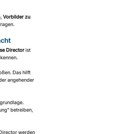
, 
Vorbilder zu 
tragen.
acht
se Director
 ist 
 kennen.
ßen. Das hilft 
oder angehender 
sgrundlage. 
ung" betreiben, 
Director werden 