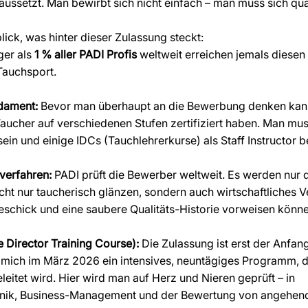
ssetzt. Man bewirbt sich nicht einfach – man muss sich qual
nblick, was hinter dieser Zulassung steckt:
er als 
1 % aller PADI Profis
 weltweit erreichen jemals diesen 
Tauchsport.
dament:
 Bevor man überhaupt an die Bewerbung denken kan
Taucher auf verschiedenen Stufen zertifiziert haben. Man mus
sein und einige IDCs (Tauchlehrerkurse) als Staff Instructor b
verfahren:
 PADI prüft die Bewerber weltweit. Es werden nur d
cht nur taucherisch glänzen, sondern auch wirtschaftliches V
chick und eine saubere Qualitäts-Historie vorweisen könne
Director Training Course):
 Die Zulassung ist erst der Anfang
 mich im März 2026 ein intensives, neuntägiges Programm, d
leitet wird. Hier wird man auf Herz und Nieren geprüft – in 
hnik, Business-Management und der Bewertung von angehen