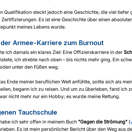
Γ
n Qualifikation steckt jedoch eine Geschichte, die viel tiefer g
ertifizierungen. Es ist eine Geschichte über einen absoluten
epunkt meines Lebens wurde.
 der Armee-Karriere zum Burnout
e ich damals ein klares Ziel: Eine Offizierskarriere in der 
Sch
leistete, ich strebte nach oben – bis nichts mehr ging. Ein sch
Boden unter den Füßen weg.
s Ende meiner beruflichen Welt anfühlte, sollte sich als mei
eilen, begann ich zu reisen. Und um zu überleben, fand ich 
ar nicht mehr nur ein Hobby; es wurde meine Rettung.
genen Tauchschule
habe ich sehr offen in meinem Buch 
"Gegen die Strömung"
 (
hrieben. Es ist mein persönlicher Bericht über den Weg aus 