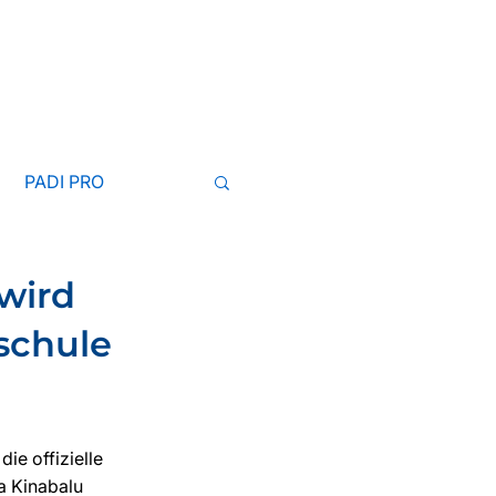
Anfrage
UNFT
ÜBER
BLOG
More
PADI PRO
wird
schule
ie offizielle 
a Kinabalu 