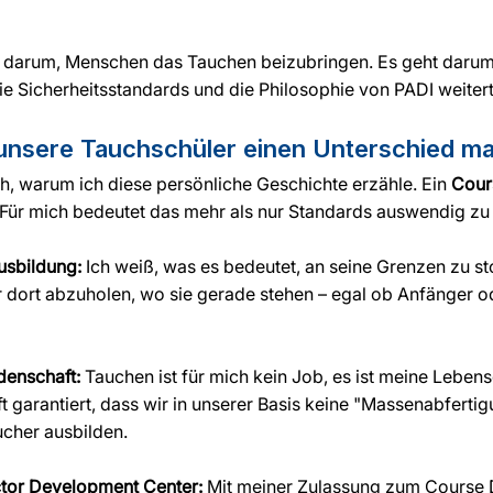
r darum, Menschen das Tauchen beizubringen. Es geht darum
die Sicherheitsstandards und die Philosophie von PADI weiter
unsere Tauchschüler einen Unterschied m
ich, warum ich diese persönliche Geschichte erzähle. Ein 
Cour
. Für mich bedeutet das mehr als nur Standards auswendig zu
usbildung:
 Ich weiß, was es bedeutet, an seine Grenzen zu sto
r dort abzuholen, wo sie gerade stehen – egal ob Anfänger 
denschaft:
 Tauchen ist für mich kein Job, es ist meine Leben
 garantiert, dass wir in unserer Basis keine "Massenabfertig
cher ausbilden.
uctor Development Center:
 Mit meiner Zulassung zum Course 