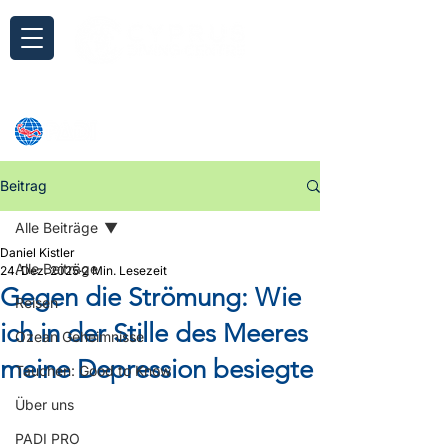
Anfrage
Beitrag
Alle Beiträge
Daniel Kistler
Alle Beiträge
24. Dez. 2025
2 Min. Lesezeit
Gegen die Strömung: Wie
Reisen
ich in der Stille des Meeres
Ozean Geheimnisse
meine Depression besiegte
Tauchen: Good to Know
Über uns
PADI PRO