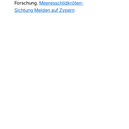
Forschung. 
Meeresschildkröten-
Sichtung Melden auf Zypern
Wer perfekt im Wasser schwebt 
(erinnere dich an meinen Blog zum 
Thema 
Tarierung
!), wirbelt keinen 
Sand auf und wird von den 
Schildkröten nicht als Bedrohung, 
sondern als stiller Beobachter 
akzeptiert.
Möchtest du die Schildkröten der 
Green Bay verantwortungsvoll 
erleben?
 Begleite uns auf einem 
geführten Tauchgang oder starte 
deine Tauchausbildung dort, wo der 