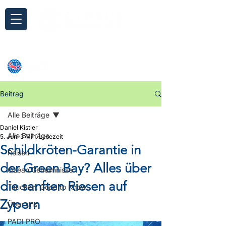
Anfrage
Beitrag
Alle Beiträge
Daniel Kistler
Alle Beiträge
5. Juni
3 Min. Lesezeit
Schildkröten-Garantie in
Reisen
der Green Bay? Alles über
Ozean Geheimnisse
die sanften Riesen auf
Tauchen: Good to Know
Zypern
Über uns
PADI PRO