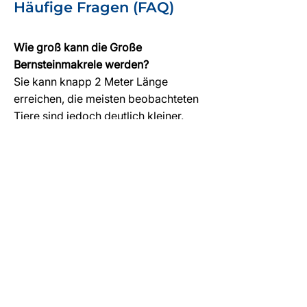
Häufige Fragen (FAQ)
Wie groß kann die Große
Bernsteinmakrele werden?
Sie kann knapp 2 Meter Länge
erreichen, die meisten beobachteten
Tiere sind jedoch deutlich kleiner.
Wo kann man die Große
Bernsteinmakrele auf Zypern sehen?
Besonders gute Chancen bestehen
am Wrack der Zenobia sowie an
tieferen Riffen und
Freiwasserstandorten.
Ist die Große Bernsteinmakrele für
Taucher gefährlich?
Nein. Sie ist ein Raubfisch, zeigt