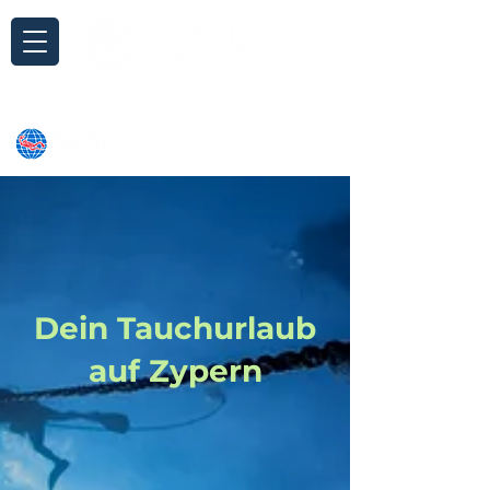
Anfrage
Dein Tauchurlaub
auf Zypern