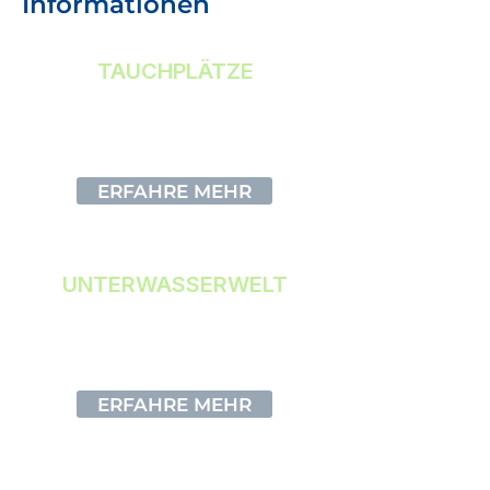
Informationen
TAUCHPLÄTZE
Infos über unser Tauchgebiet
ERFAHRE MEHR
UNTERWASSERWELT
Erkunde die Vielfalt des
Mittelmeeres
ERFAHRE MEHR