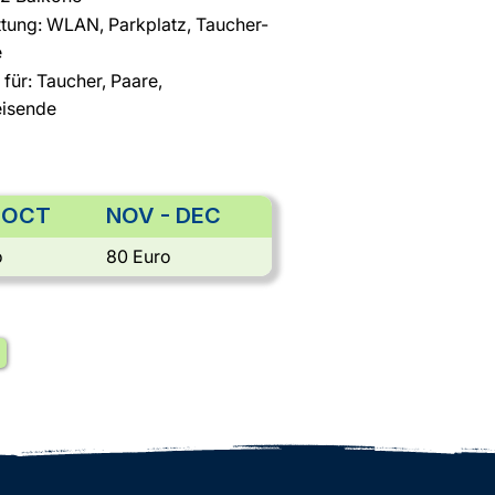
ttung: WLAN, Parkplatz, Taucher-
e
 für: Taucher, Paare,
eisende
- OCT
NOV - DEC
o
80 Euro