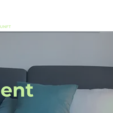
Anfrage
UNFT
ÜBER
BLOG
More
ent