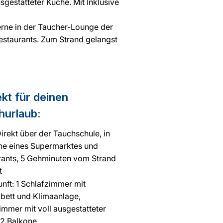
estatteter Küche. Mit Inklusive
erne in der Taucher-Lounge der
estaurants. Zum Strand gelangst
kt für deinen
urlaub:​
irekt über der Tauchschule, in
he eines Supermarktes und
rants, 5 Gehminuten vom Strand
t
nft: 1 Schlafzimmer mit
bett und Klimaanlage,
mmer mit voll ausgestatteter
 2 Balkone