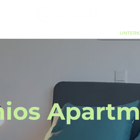
R
TAUCHEN
PADI KURSE
PADI PRO
UNTERK
nios Apartm