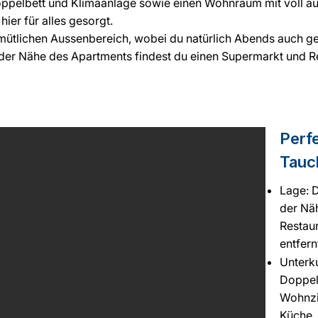
ppelbett und Klimaanlage sowie einen Wohnraum mit voll ausg
ier für alles gesorgt.
emütlichen Aussenbereich, wobei du natürlich Abends auch g
 der Nähe des Apartments findest du einen Supermarkt und R
Perfe
Tauch
Lage: D
der Nä
Restau
entfern
Unterku
Doppel
Wohnzi
Küche,