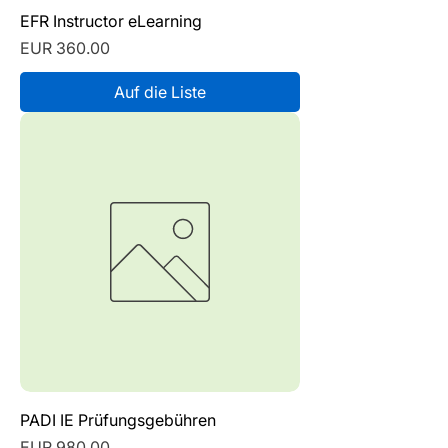
EFR Instructor eLearning
Preis
EUR 360.00
Auf die Liste
PADI IE Prüfungsgebühren
Preis
EUR 980.00