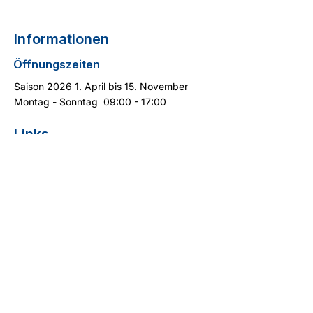
- NITROX auf allen Tauchgängen
- Tauchequipment
Informationen
Öffnungszeiten
Saison 2026 1. April bis 15. November
Montag - Sonntag 09:00 - 17:00​​​​
Links
Turtle Sichtung melden
Suche / Preisliste
Kontakt
Cyprus Diving Centre - Tauchen auf Zypern
13 Aphrodite Street
5296 Pernera
+357 99 399 404
(Whatsapp)
info@cyprus-divingcentre.com