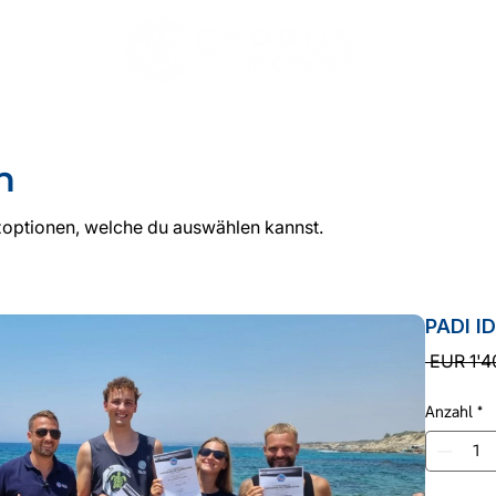
R
TAUCHEN
PADI KURSE
PADI PRO
UNTERK
n
zoptionen, welche du auswählen kannst.
PADI I
 EUR 1'4
Anzahl
*