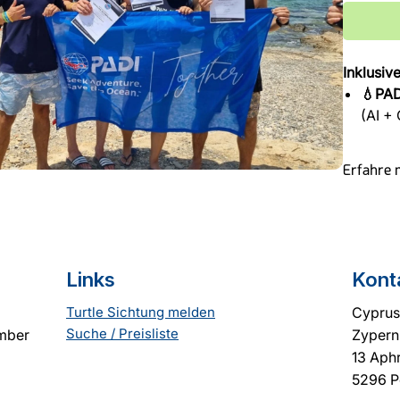
Γ
Inklusive
💧PAD
(AI +
⛑️ EFR
Erfahre 
(Emer
Besuche u
💎
3 I
O2 Pro
Links
Kont
🎓
Onl
Theor
Turtle Sichtung melden
Cyprus
zwei 
Suche / Preisliste
ember
Zypern
13 Aphr
💼
Jo
5296 P
dem K