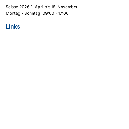
Saison 2026 1. April bis 15. November
Montag - Sonntag 09:00 - 17:00​​​​
Links
Turtle Sichtung melden
Suche / Preisliste
Kontakt
Cyprus Diving Centre - Tauchen auf Zypern
13 Aphrodite Street
5296 Pernera
+357 99 399 404
(Whatsapp)
info@cyprus-divingcentre.com
AGB
Impressum
Datenschutzerklärung
Do Not Sell My Personal Information