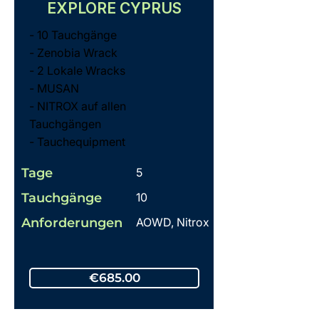
EXPLORE CYPRUS
- 10 Tauchgänge
- Zenobia Wrack
- 2 Lokale Wracks
- MUSAN
- NITROX auf allen
Tauchgängen
- Tauchequipment
Tage
5
Tauchgänge
10
Anforderungen
AOWD, Nitrox
€685.00