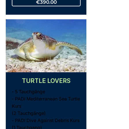
€390.00
TURTLE LOVERS
- 5 Tauchgänge
- PADI Mediterranean Sea Turtle
Kurs
(2 Tauchgänge)
- PADI Dive Against Debris Kurs
(1 Tauchgang)