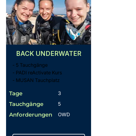
BACK UNDERWATER
- 5 Tauchgänge
- PADI reActivate Kurs
- MUSAN Tauchplatz
Tage
3
Tauchgänge
5
Anforderungen
OWD