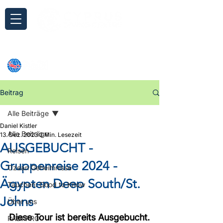
Anfrage
Beitrag
Alle Beiträge
Daniel Kistler
Alle Beiträge
13. Dez. 2023
2 Min. Lesezeit
AUSGEBUCHT -
Reisen
Gruppenreise 2024 -
Ozean Geheimnisse
Ägypten Deep South/St.
Tauchen: Good to Know
Johns
Über uns
Diese Tour ist bereits Ausgebucht.
PADI PRO