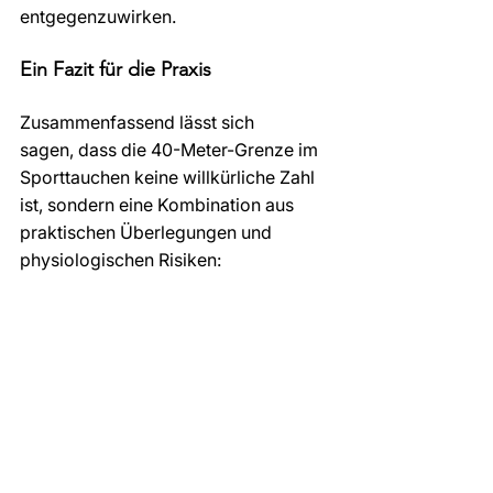
entgegenzuwirken.
Ein Fazit für die Praxis
Zusammenfassend lässt sich 
sagen, dass die 40-Meter-Grenze im 
Sporttauchen keine willkürliche Zahl 
ist, sondern eine Kombination aus 
praktischen Überlegungen und 
physiologischen Risiken:
Die 10-Minuten-
Nullzeit:
 Basierend auf den 
U.S. Navy-Tauchtabellen, war 
dies die minimale Zeitspanne für 
eine "sinnvolle" Tätigkeit unter 
Wasser.
Der Tiefenrausch:
 Die 40-Meter-
Grenze markiert den Punkt, an 