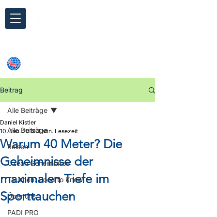
Anfrage
Beitrag
Alle Beiträge
Daniel Kistler
Alle Beiträge
10. Jan. 2019
3 Min. Lesezeit
Warum 40 Meter? Die
Reisen
Geheimnisse der
Ozean Geheimnisse
maximalen Tiefe im
Tauchen: Good to Know
Sporttauchen
Über uns
PADI PRO